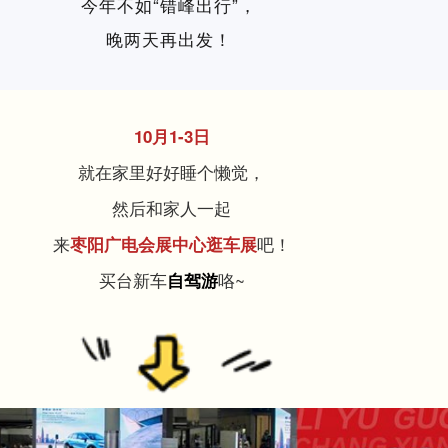
今年不如“错峰出行”，
晚两天再出发！
10月1-3日
就在家里好好睡个懒觉，
然后和家人一起
来
吧！
枣阳广电会展中心逛车展
买台新车
咯~
自驾游