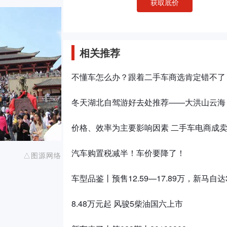
获取底价
相关推荐
不懂车怎么办？跟着二手车商选肯定错不了
冬天湖北自驾游好去处推荐——大洪山云海
价格、效率为主要影响因素 二手车电商成
汽车购置税减半！车价要降了！
△图源网络
车型品鉴丨预售12.59—17.89万，新马自达
8.48万元起 风骏5柴油国六上市