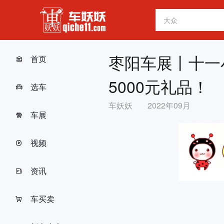
枣阳车展丨十一
首页
5000元礼品！
选车
车妖妖
2022年09月
车展
视频
资讯
车买卖