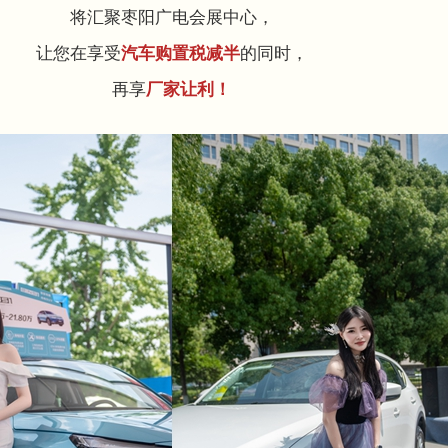
将汇聚枣阳广电会展中心，
让您在享受
的同时，
汽车购置税减半
再享
厂家让利！