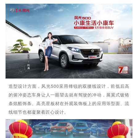
造型设计方面，风光500采用锋锐的双腰线设计，前低后高
的俯冲姿态车身让人一眼望去就有驾驶的冲动，展翼式镀铬
条炫酷饰条、高亮星板材在外观装饰板上的应用等型面、流
线细节也都凝聚着匠心设计。