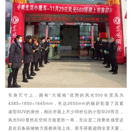
车身尺寸上，拥有“大规格”优势的风光500长宽高为
4385×1850×1645mm，长达2655mm的轴距彰显了其紧
凑型SUV的身份，相比市面上不少同价位的小型SUV而言，
风光500显然在空间方面更胜一筹，无论是二排乘坐感受还
是在后备箱储物方面都表现上佳。新车搭载超阔全景天窗，