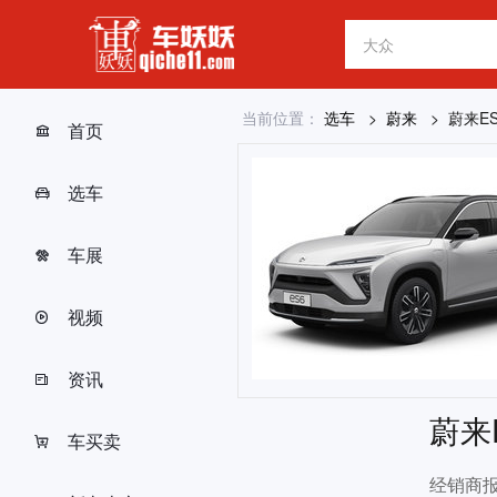
当前位置：
选车
蔚来
蔚来ES
首页
选车
车展
视频
资讯
蔚来
车买卖
经销商