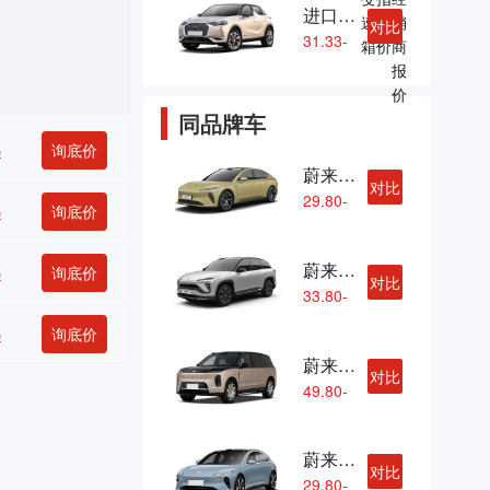
进口DS 3 纯电动
速
导
销
对比
31.33-
箱
价
商
33.30
报
万
价
同品牌车
起
询底价
蔚来ET5
对比
29.80-
起
询底价
31.30
万
蔚来ES6
起
询底价
对比
33.80-
35.00
起
询底价
万
蔚来ES9
对比
49.80-
62.80
万
蔚来ET5T
对比
29.80-