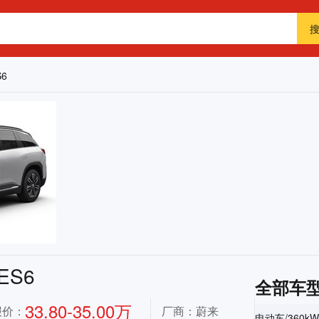
6
ES6
全部车
33.80-35.00万
报价：
厂商：蔚来
电动车/360kW