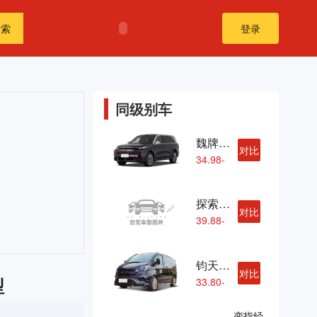
搜索
登录
同级别车
魏牌V9X
对比
34.98-
38.98
万
探索家·星际H
对比
39.88-
41.88
万
钧天黑武士Youth
对比
型
33.80-
36.80
万
变
指
经