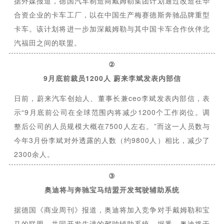
据外媒报道，德国汽车制造商戴姆勒集团计划通过改造在华
合资企业的卡车工厂，以在中国生产梅赛德斯奔驰品牌重型
卡车。该计划将进一步加深戴姆勒与其中国卡车合作伙伴北
汽福田之间的联盟。
②
9月底前裁员1200人 蔚来李斌发表内部信
日前，蔚来汽车创始人、董事长兼ceo李斌发表内部信，表
示“9月底前公司在全球范围内将减少1200个工作岗位。调
整后公司的人员规模大概在7500人左右。”而这一人员数与
今年3月份李斌对外透露的人数（约9800人）相比，减少了
2300余人。
③
奥迪将与奔驰宝马结盟开发驾驶辅助系统
据德国《商业周刊》报道，奥迪将加入竞争对手戴姆勒和宝
马的联盟，共同开发先进的驾驶辅助系统。据悉，奥迪将于