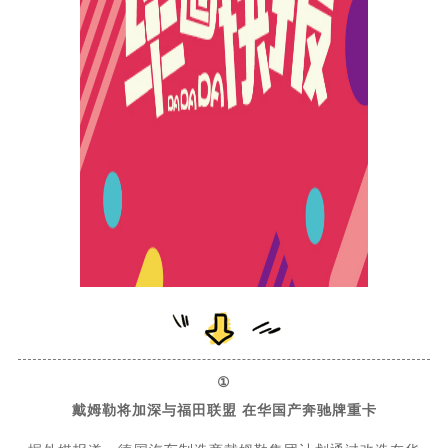
①
戴姆勒将加深与福田联盟 在华国产奔驰牌重卡