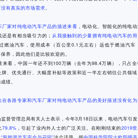
有没有真实的市场需求。
车厂家对纯电动汽车产品的描述来看
，电动化、智能化的纯电动
说还是有相当吸引力的；
从我接触到的少量拥有纯电动汽车的用
燃油汽车，使用成本（百公里0.1元左右）远低于燃油汽车（百公
修保养，因此他们是比较欢迎的。
看，中国一年还不到100万辆（去年为98.4万辆），只占全
优先上牌、优先通行、大幅度补贴等政策和近一半左右销往公共领
的成绩。
在各路专家和汽车厂家对纯电动汽车产品的美好描述没有化为
场监督管理总局有关人士表示，今年3月18日以来，电动汽车引
比
79.8%
，引起了业内外人士的广泛关注。在刚刚结束的
201
是
“新能源汽车安全与召回”
这个话题。据
中国科学院院士欧阳明高