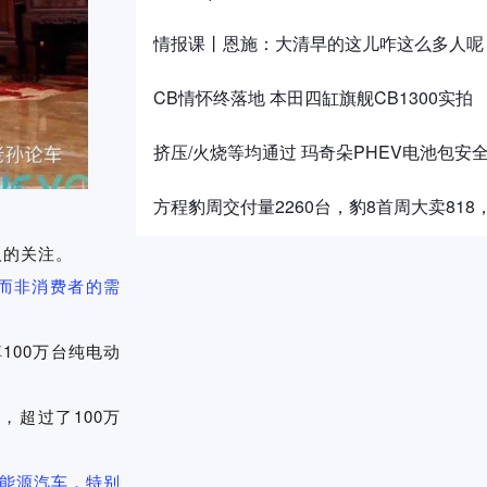
情报课丨恩施：大清早的这儿咋这么多人呢
CB情怀终落地 本田四缸旗舰CB1300实拍
挤压/火烧等均通过 玛奇朵PHEV电池包安
方程豹周交付量2260台，豹8首周大卖81
人的关注。
而非消费者的需
00万台纯电动
超过了100万
能源汽车，特别