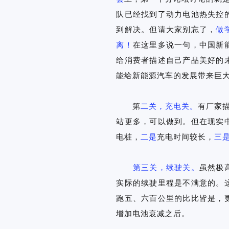
队已经找到了动力电池热失控
到解决。但请大家别忘了，
做
离！
在这里多说一句，中国新
给消费者描述自己产品美好的
能给新能源汽车的发展带来巨
第
二关，充电关。
有厂家
站更多，可以做到。但在现实
电桩，
二是
充电时间较长，
三
第三关，续驶关。
虽然极
实际的续驶里程是不满意的。
跑五、六百公里的比比皆是，
增加电池衰减之后。