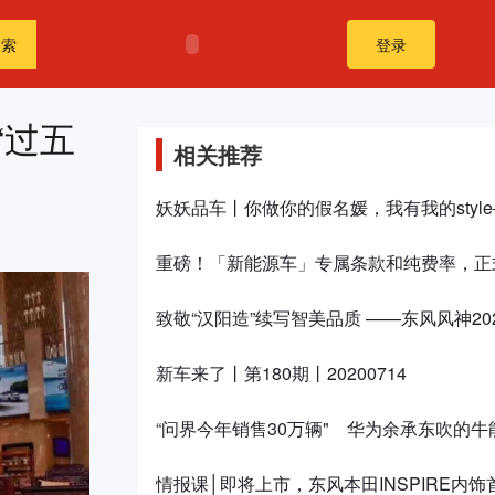
搜索
登录
“过五
相关推荐
妖妖品车丨你做你的假名媛，我有我的styl
重磅！「新能源车」专属条款和纯费率，正
致敬“汉阳造”续写智美品质 ——东风风神20
新车来了丨第180期丨20200714
“问界今年销售30万辆" 华为余承东吹的
情报课│即将上市，东风本田INSPIRE内饰