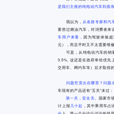
是我们主推的纯电动汽车到底
我以为，
从各路专家和汽
要胜过燃油汽车，对消费者来
车用户来看，
因为驾驶体验超过
元），而且平时又不太需要维
可是，从纯电动汽车的销量来
3.5%, 这还是在政府单给
交用车、网约车等）后才取得
问题究竟出在哪里？问题出
车现有的产品还有“五关”未过：
第一关，安全关。
国家市
计上报
几十起
，其中乘用车占
会
上，第一个分论坛讨论的就