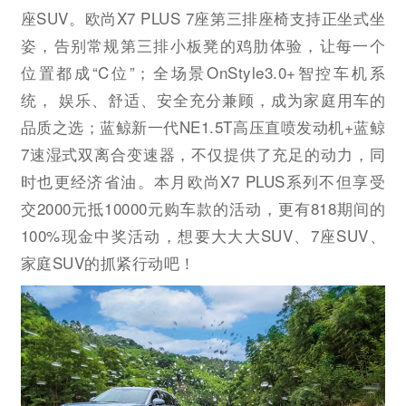
座SUV。欧尚X7 PLUS 7座第三排座椅支持正坐式坐
姿，告别常规第三排小板凳的鸡肋体验，让每一个
位置都成“C位”；全场景OnStyle3.0+智控车机系
统， 娱乐、舒适、安全充分兼顾，成为家庭用车的
品质之选；蓝鲸新一代NE1.5T高压直喷发动机+蓝鲸
7速湿式双离合变速器，不仅提供了充足的动力，同
时也更经济省油。本月欧尚X7 PLUS系列不但享受
交2000元抵10000元购车款的活动，更有818期间的
100%现金中奖活动，想要大大大SUV、7座SUV、
家庭SUV的抓紧行动吧！