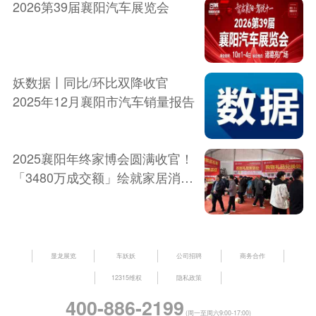
2026第39届襄阳汽车展览会
妖数据丨同比/环比双降收官
2025年12月襄阳市汽车销量报告
2025襄阳年终家博会圆满收官！
「3480万成交额」绘就家居消费
新图景！
显龙展览
车妖妖
公司招聘
商务合作
12315维权
隐私政策
400-886-2199
(周一至周六9:00-17:00)