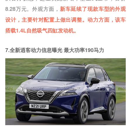
8.28万元。外观方面，
新车延续了现款车型的外观
设计，主要针对配置上做出调整。动力方面，该车
搭载1.4L自然吸气四缸发动机。
7.全新逍客动力信息曝光 最大功率190马力