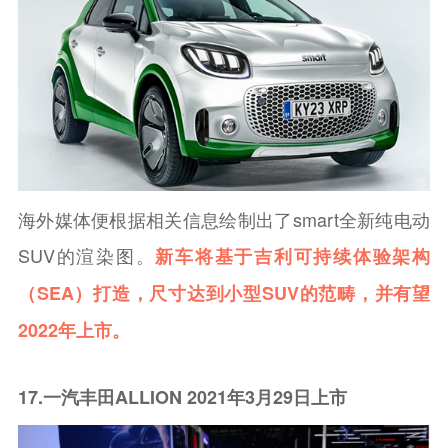
海外媒体便根据相关信息绘制出了smart全新纯电动
SUV的渲染图。
新车将基于吉利可持续体验架构
（SEA）打造，尺寸达到小型SUV的范畴，并有望
2022年上市。
17.一汽丰田ALLION 2021年3月29日上市