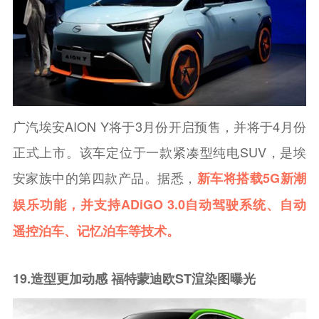
广汽埃安AION Y将于3月份开启预售，并将于4月份
正式上市。该车定位于一款紧凑型纯电SUV，是埃
安家族中的第四款产品。据悉，
新车将搭载5G新潮
娱乐功能，并支持ADiGO 3.0自动驾驶系统、自动
遥控泊车、记忆泊车等技术。
19.造型更加动感 福特蒙迪欧ST渲染图曝光