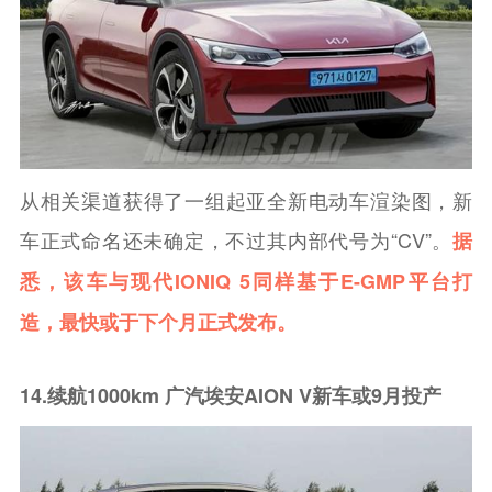
从相关渠道获得了一组起亚全新电动车渲染图，新
车正式命名还未确定，不过其内部代号为“CV”。
据
悉，该车与现代IONIQ 5同样基于E-GMP平台打
造，最快或于下个月正式发布。
14.续航1000km 广汽埃安AION V新车或9月投产