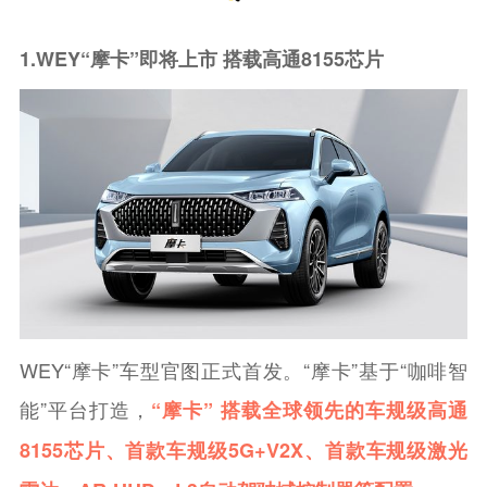
1.WEY“摩卡”即将上市 搭载高通8155芯片
WEY“摩卡”车型官图正式首发。“摩卡”基于“咖啡智
能”平台打造，
“摩卡” 搭载全球领先的车规级高通
8155芯片、首款车规级5G+V2X、首款车规级激光