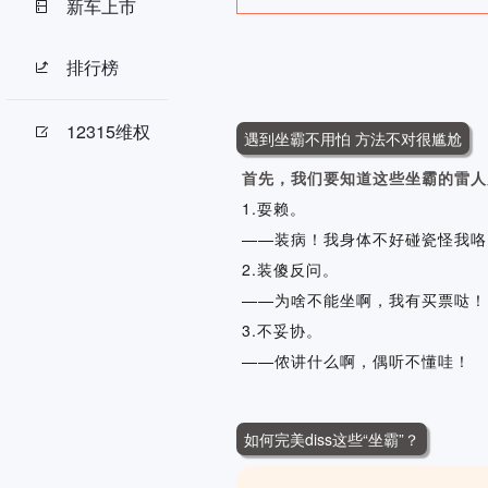
新车上市
排行榜
12315维权
遇到坐霸不用怕 方法不对很尴尬
首先，我们要知道这些坐霸的雷人
1.
耍赖。
——装病！我身体不好碰瓷怪我咯
2.装傻反问。
——为啥不能坐啊，我有买票哒！
3.不妥协。
——侬讲什么啊，偶听不懂哇！
如何完美diss这些“坐霸”？