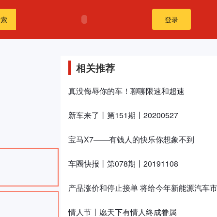
搜索
登录
相关推荐
真没侮辱你的车！聊聊限速和超速
新车来了丨第151期丨20200527
宝马X7——有钱人的快乐你想象不到
车圈快报丨第078期丨20191108
产品涨价和停止接单 将给今年新能源汽车
情人节丨愿天下有情人终成眷属