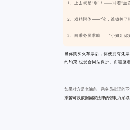
1、上去就是“刚”！——冲着“坐霸”
2、戏精附体——“诶，谁钱掉了
3、向乘务员求助——“小姐姐你
当你购买火车票后，你便拥有凭票
约约束,也受合同法保护。而霸座
如果对方是老油条，乘务员处理的不
乘警可以依据国家法律的强制力采取