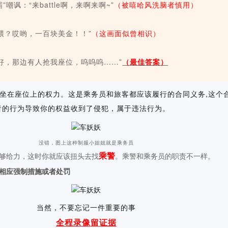
嘲讽：“来battle啊，来啊来啊~”
（被嘻哈风洗脑者慎用）
喂？哎哟，一百块美金！！”
（这画面似曾相识）
好，那边有人抢我座位，呜呜呜……”
（最佳答案）
坐在座位上的权力。这是乘务员和旅客都应该履行的合同义务,这个
者的行为导致你的权益收到了侵犯，属于违法行为。
没错，图上这种制服小姐姐就是乘务员
乘警
够给力，这时你就应该扭头去找
。乘警和乘务员的职责不一样。
相应强制措施或者处罚
当然，不要忘记一件重要的事
全程录像留证据