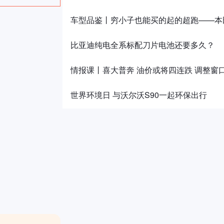
车型品鉴丨穷小子也能买的起的超跑——本
比亚迪纯电全系标配刀片电池还要多久？
情报课丨喜大普奔 油价或将四连跌 调整窗
世界环境日 与沃尔沃S90一起环保出行