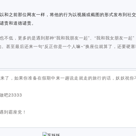
以和之前那位网友一样，将他的行为以视频或截图的形式发布到社
谴责和道德谴责。
也不低，更多的是遇到那种“我和我朋友一起”、“我和我女朋友一起”
的。甚至最后还来一句“反正你是一个人嘛~”换座位就算了，还要硬
到来了，如果你准备在假期中来一趟说走就走的旅行的话，妖妖祝你
吧23333
遇到霸座党！