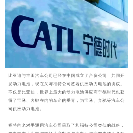
比亚迪与丰田汽车公司已经在中国成立了合资公司，共同开
发动力电池，现在又与福特公司签署供应动力电池的协议。
不仅是比亚迪，世界上最大的动力电池供应商宁德时代也获
得了宝马、奔驰在内的车企的垂青，为宝马、奔驰等汽车公
司供应动力电池。
福特的老对手通用汽车公司采取了和福特公司类似的战略，