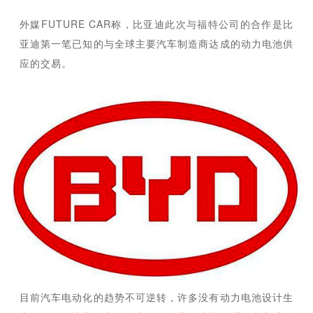
外媒FUTURE CAR称，比亚迪此次与福特公司的合作是比
亚迪第一笔已知的与全球主要汽车制造商达成的动力电池供
应的交易。
目前汽车电动化的趋势不可逆转，许多没有动力电池设计生