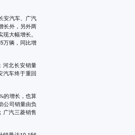
长安汽车、广汽
增长外，另外两
实现大幅增长。
65万辆，同比增
%；河北长安销量
，长安汽车终于重回
%的增长，也算
助公司销量由负
%；广汽三菱销售
达10,156