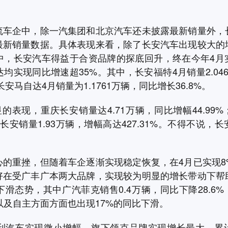
流车企中，除一汽集团和北京汽车还未披露最新销量外，
最新销量数据。具体表现来看，除了长安汽车出现较大的
中，长安汽车得益于合资品牌的探底回升，终在今年4月
均实现同比增速超35%。其中，长安福特4月销量2.04
长安马自达4月销量为1.1761万辆，同比增长36.8%。
的表现，重庆长安销量达4.71万辆，同比增幅44.99
合肥长安销量1.93万辆，增幅高达427.31%。不得不说
心的重挫，但随着车企逐渐实现稳定恢复，在4月已实现8
好在受广丰广本两大品牌，实现较为明显的增长带动下帮
滑态势，其中广汽菲克销售0.4万辆，同比下降28.6
%；以及自主方面方面也出现17%的同比下滑。
汽车实现微小增幅，旗下领克品牌实现增长最大，累计销量