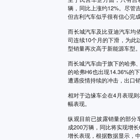
辆，同比上涨约12%。尽管吉
但吉利汽车似乎很有信心完
而长城汽车及比亚迪汽车均
司连续10个月的下滑，为
型销量再次高于新能源车型
而长城汽车由于旗下的哈弗
的哈弗H6也出现14.36
遭遇疫情持续的冲击，出口销量
相对于边缘车企在4月表现则
幅表现。
纵观目前已披露销量的部分
成200万辆，同比将实现增长
增长表现，根据数据显示，中