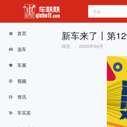
新车来了丨第129
首页
综合
2020年04月
选车
车展
视频
资讯
车买卖