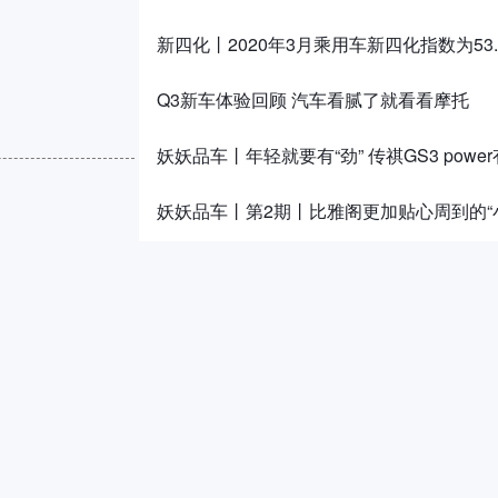
新四化丨2020年3月乘用车新四化指数为53.
Q3新车体验回顾 汽车看腻了就看看摩托
妖妖品车丨年轻就要有“劲” 传祺GS3 pow
妖妖品车丨第2期丨比雅阁更加贴心周到的“